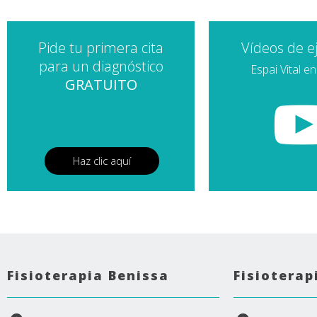
Pide tu primera cita
Vídeos de ej
para un diagnóstico
Espai Vital e
GRATUITO
Haz clic aquí
Fisioterapia Benissa
Fisioterap