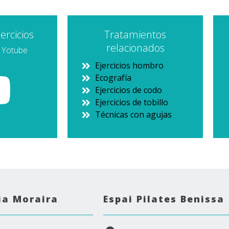
ercicios
Tratamientos
relacionados
n Yotube
Ejercicios hombro
Ecografía
Ejercicios de codo
Ejercicios de tobillo
Técnicas con agujas
ia Moraira
Espai Pilates Benissa