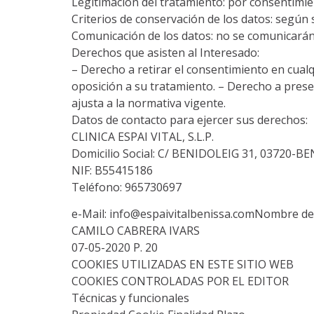
Legitimación del tratamiento: por consentimien
Criterios de conservación de los datos: según s
Comunicación de los datos: no se comunicarán 
Derechos que asisten al Interesado:
– Derecho a retirar el consentimiento en cualq
oposición a su tratamiento. – Derecho a prese
ajusta a la normativa vigente.
Datos de contacto para ejercer sus derechos:
CLINICA ESPAI VITAL, S.L.P.
Domicilio Social: C/ BENIDOLEIG 31, 03720-B
NIF: B55415186
Teléfono: 965730697
e-Mail: info@espaivitalbenissa.comNombre de
CAMILO CABRERA IVARS
07-05-2020 P. 20
COOKIES UTILIZADAS EN ESTE SITIO WEB
COOKIES CONTROLADAS POR EL EDITOR
Técnicas y funcionales