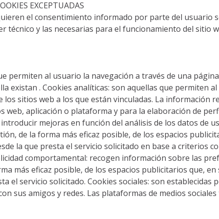
COOKIES EXCEPTUADAS
quieren el consentimiento informado por parte del usuario son
er técnico y las necesarias para el funcionamiento del sitio
ue permiten al usuario la navegación a través de una página 
ella existan . Cookies analíticas: son aquellas que permiten 
 los sitios web a los que están vinculadas. La información r
itios web, aplicación o plataforma y para la elaboración de pe
de introducir mejoras en función del análisis de los datos de 
tión, de la forma más eficaz posible, de los espacios publicita
e la que presta el servicio solicitado en base a criterios c
icidad comportamental: recogen información sobre las prefe
orma más eficaz posible, de los espacios publicitarios que, en
a el servicio solicitado. Cookies sociales: son establecidas 
 con sus amigos y redes. Las plataformas de medios sociales 