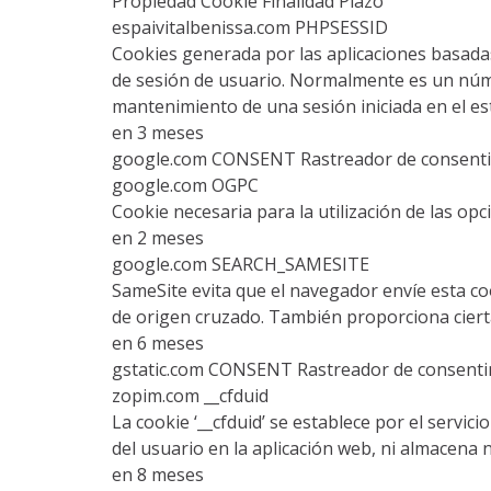
Propiedad Cookie Finalidad Plazo
espaivitalbenissa.com PHPSESSID
Cookies generada por las aplicaciones basadas
de sesión de usuario. Normalmente es un númer
mantenimiento de una sesión iniciada en el es
en 3 meses
google.com CONSENT Rastreador de consentim
google.com OGPC
Cookie necesaria para la utilización de las opci
en 2 meses
google.com SEARCH_SAMESITE
SameSite evita que el navegador envíe esta cook
de origen cruzado. También proporciona cierta 
en 6 meses
gstatic.com CONSENT Rastreador de consenti
zopim.com __cfduid
La cookie ‘__cfduid’ se establece por el servic
del usuario en la aplicación web, ni almacena 
en 8 meses